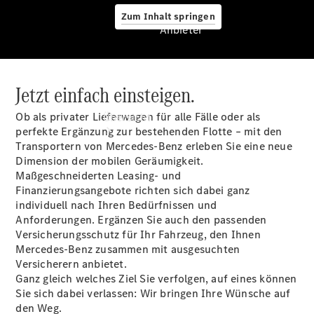
Zum Inhalt springen
Anbieter
Jetzt einfach einsteigen.
Anbieter
Ob als privater Lieferwagen für alle Fälle oder als
Übersicht
perfekte Ergänzung zur bestehenden Flotte – mit den
Transportern von Mercedes-Benz erleben Sie eine neue
Dimension der mobilen Geräumigkeit.
Maßgeschneiderten Leasing- und
Finanzierungsangebote richten sich dabei ganz
individuell nach Ihren Bedürfnissen und
Anforderungen. Ergänzen Sie auch den passenden
Startseite
Versicherungsschutz für Ihr Fahrzeug, den Ihnen
Ansprechpartner
Mercedes-Benz zusammen mit ausgesuchten
finden
Versicherern anbietet.
Probefahrt
Ganz gleich welches Ziel Sie verfolgen, auf eines können
vereinbaren
Sie sich dabei verlassen: Wir bringen Ihre Wünsche auf
Beratung
den Weg.