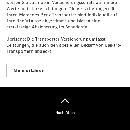
Setzen Sie auch beim Versicherungsschutz auf innere
Werte und starke Leistungen. Die Versicherungen für
Ihren Mercedes-Benz Transporter sind individuell auf
Ihre Bedürfnisse abgestimmt und bieten eine
erstklassige Absicherung im Schadenfall.
Übersicht
Übrigens: Die Transporter-Versicherung umfasst
Unfallreparaturen
Leistungen, die auch den speziellen Bedarf von Elektro-
SmallRepair
Transportern abdeckt.
Rücknahme
&
Entsorgung
Wartung
Mehr erfahren
Reparatur
Service-
und
Garantie-
Pakete
Mobile
Service
Fleet
Services