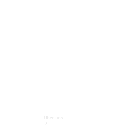
Terminbuchung
Pannen- &
Schadenhilfe
Service für
Reisemobile
Teile &
Zubehör
Rückrufe &
Umrüstungen
Über uns