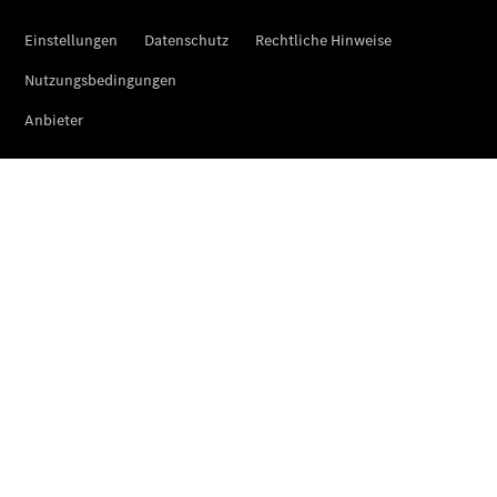
Unterstützung
Mobilitätslösungen
Übersicht
MobiloVan
Intelligente
Fahrzeugsteuerung
Übersicht
Digitale