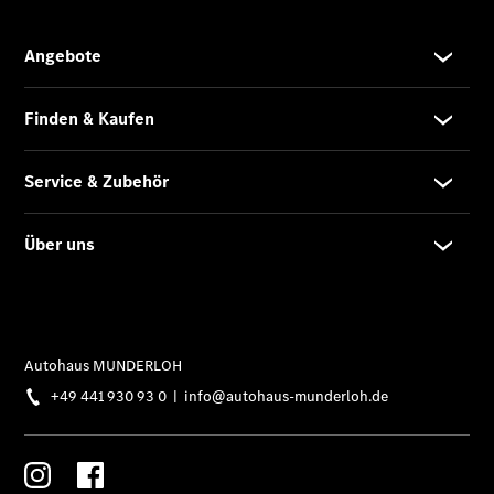
Elektrofahrzeug-
Service
VanService
basic
Individuelle
Betreuung
Übersicht
Customer
Assistance
Center
24h Service
Roadside
Assistance
Individuelle