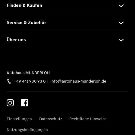
Elektrofahrzeug-
Service
VanService
basic
Individuelle
Betreuung
Übersicht
Customer
Assistance
Center
24h Service
Roadside
Assistance
Individuelle