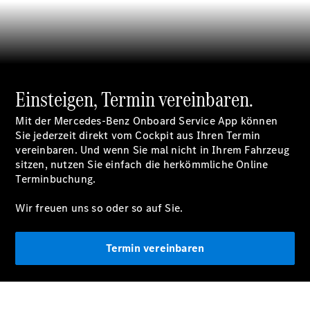
Übersicht
Finanzdienste
Reifen &
Kompletträder
Einsteigen, Termin vereinbaren.
Mit der Mercedes-Benz Onboard Service App können
Sie jederzeit direkt vom Cockpit aus Ihren Termin
vereinbaren. Und wenn Sie mal nicht in Ihrem Fahrzeug
sitzen, nutzen Sie einfach die herkömmliche Online
Terminbuchung.
Reifen- und
Wir freuen uns so oder so auf Sie.
Komplettradschutz
EU-
Reifenlabel
Termin vereinbaren
Transporter-
Service