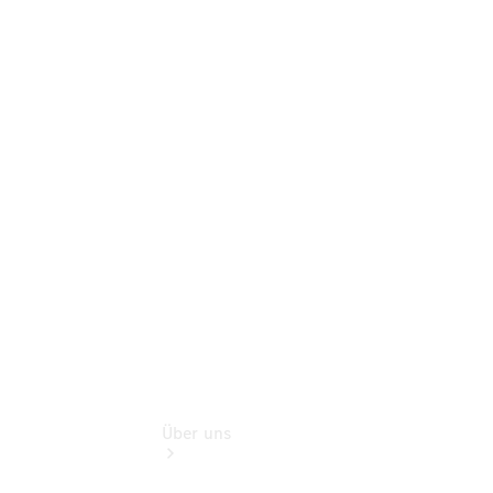
Terminbuchung
Pannen- &
Schadenhilfe
Service für
Reisemobile
Teile &
Zubehör
Rückrufe &
Umrüstungen
Über uns